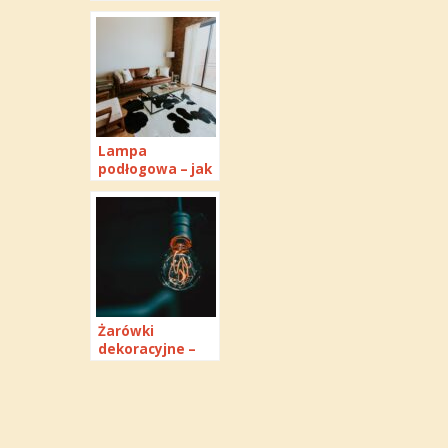
h pomysłów na
oświetlenie
wyspy kuchennej
w stylu
nowoczesnym
Lampa
podłogowa – jak
wybrać
najlepszą i jak ją
zaaranżować w
mieszkaniu?
Żarówki
dekoracyjne –
czym są i w
jakich lampach
się sprawdzą?