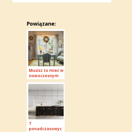
Powiązane:
Musisz to mieć w
nowoczesnym
wnętrzu —
wybierz
najlepsze
oświetlenie
punktowe
7
ponadczasowyc