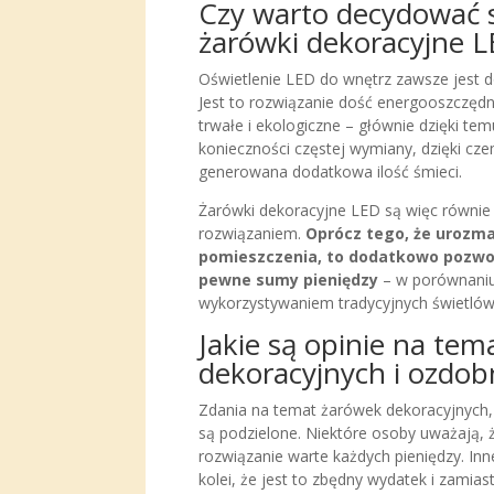
Czy warto decydować s
żarówki dekoracyjne 
Oświetlenie LED do wnętrz zawsze jest
Jest to rozwiązanie dość energooszczędn
trwałe i ekologiczne – głównie dzięki tem
konieczności częstej wymiany, dzięki cze
generowana dodatkowa ilość śmieci.
Żarówki dekoracyjne LED są więc równi
rozwiązaniem.
Oprócz tego, że urozma
pomieszczenia, to dodatkowo pozwo
pewne sumy pieniędzy
– w porównaniu
wykorzystywaniem tradycyjnych świetló
Jakie są opinie na te
dekoracyjnych i ozdob
Zdania na temat żarówek dekoracyjnych, 
są podzielone. Niektóre osoby uważają, ż
rozwiązanie warte każdych pieniędzy. In
kolei, że jest to zbędny wydatek i zamia