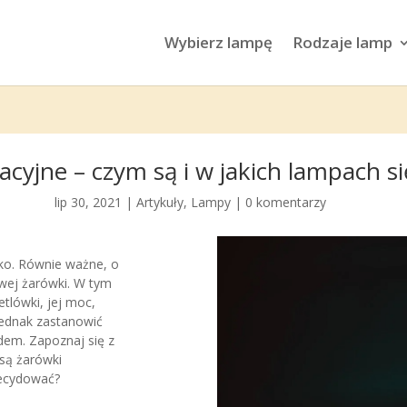
Wybierz lampę
Rodzaje lamp
acyjne – czym są i w jakich lampach s
lip 30, 2021
|
Artykuły
,
Lampy
|
0 komentarzy
ko. Równie ważne, o
owej żarówki. W tym
tlówki, jej moc,
ednak zastanowić
ądem. Zapoznaj się z
są żarówki
decydować?