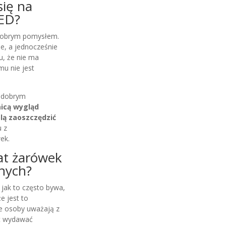
ię na
LED?
 dobrym pomysłem.
e, a jednocześnie
u, że nie ma
mu nie jest
e dobrym
icą wygląd
lą zaoszczędzić
 z
wek.
mat żarówek
nych?
jak to często bywa,
e jest to
ne osoby uważają z
st wydawać