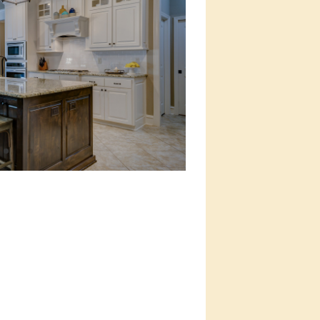
duktami z naszego
ankingu!