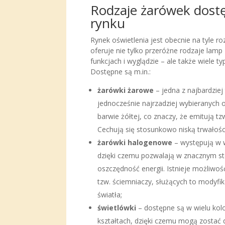
Rodzaje żarówek dost
rynku
Rynek oświetlenia jest obecnie na tyle r
oferuje nie tylko przeróżne rodzaje lam
funkcjach i wyglądzie – ale także wiele t
Dostępne są m.in.:
żarówki żarowe
– jedna z najbardziej 
jednocześnie najrzadziej wybieranych 
barwie żółtej, co znaczy, że emitują tzw.
Cechują się stosunkowo niską trwałośc
żarówki halogenowe
– występują w w
dzięki czemu pozwalają w znacznym st
oszczędność energii. Istnieje możliwoś
tzw. ściemniaczy, służących to modyfik
światła;
świetlówki
– dostępne są w wielu kolo
kształtach, dzięki czemu mogą zosta