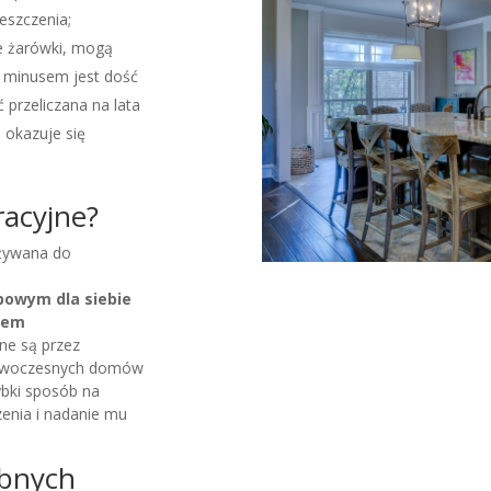
eszczenia;
e żarówki, mogą
h minusem jest dość
 przeliczana na lata
okazuje się
racyjne?
używana do
powym dla siebie
bem
ne są przez
 nowoczesnych domów
...lub pro
ybki sposób na
enia i nadanie mu
r
obnych