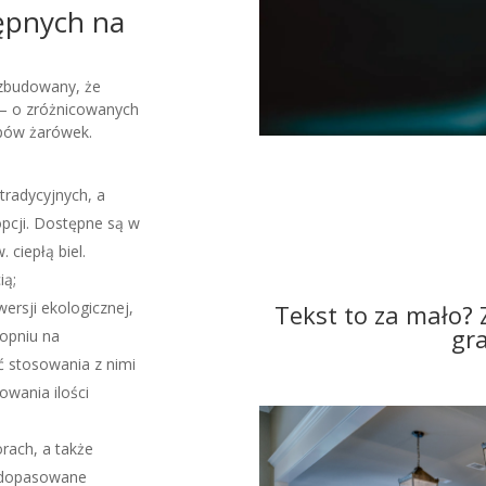
ępnych na
ozbudowany, że
p – o zróżnicowanych
ypów żarówek.
tradycyjnych, a
opcji. Dostępne są w
 ciepłą biel.
ią;
ersji ekologicznej,
Tekst to za mało? Z
gr
opniu na
ć stosowania z nimi
owania ilości
rach, a także
ć dopasowane