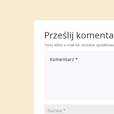
czym oświetlić
będ
wytworny mish-
wies
mash?
ścia
Prześlij komenta
Twój adres e-mail nie zostanie opublikow