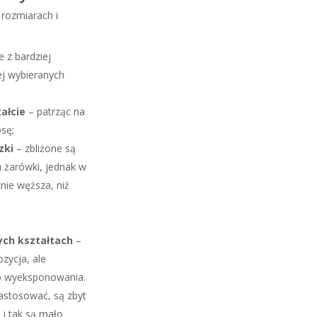
rozmiarach i
 z bardziej
ej wybieranych
ałcie
– patrząc na
psę;
zki
– zbliżone są
 żarówki, jednak w
nie węższa, niż
ych kształtach
–
zycja, ale
do wyeksponowania.
astosować, są zbyt
 i tak są mało