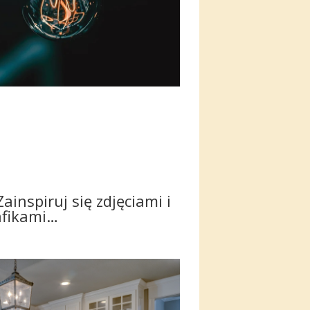
ainspiruj się zdjęciami i
afikami…