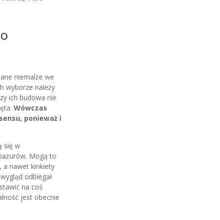
to
wane niemalże we
ch wyborze należy
zy ich budowa nie
ięta.
Wówczas
sensu, ponieważ i
 się w
bażurów. Mogą to
e, a nawet kinkiety
h wygląd odbiegał
stawić na coś
lność jest obecnie