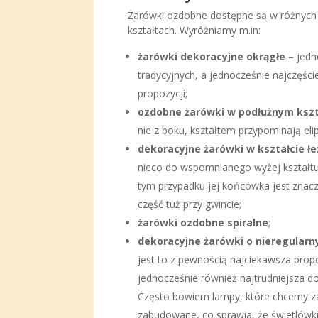
Żarówki ozdobne dostępne są w różnych 
kształtach. Wyróżniamy m.in:
żarówki dekoracyjne okrągłe
– jedne
tradycyjnych, a jednocześnie najczęści
propozycji;
ozdobne żarówki w podłużnym kszt
nie z boku, kształtem przypominają eli
dekoracyjne żarówki w kształcie łe
nieco do wspomnianego wyżej kształtu
tym przypadku jej końcówka jest znacz
część tuż przy gwincie;
żarówki ozdobne spiralne
;
dekoracyjne żarówki o nieregularn
jest to z pewnością najciekawsza propo
jednocześnie również najtrudniejsza 
Często bowiem lampy, które chcemy z
zabudowane, co sprawia, że świetlówki