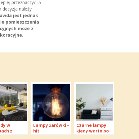
epiej przeznaczyć ją
a decyzja należy
awda jest jednak
nie pomieszczenia
cyjnych może z
koracyjne.
ndy w
Lampy żarówki –
Czarne lampy
ach z
hit
kiedy warto po
urami – co
nowoczesnego
nie sięgnąć i do