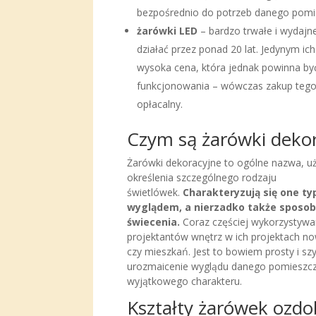
bezpośrednio do potrzeb danego pomi
żarówki LED
– bardzo trwałe i wydajn
działać przez ponad 20 lat. Jedynym ic
wysoka cena, która jednak powinna być
funkcjonowania – wówczas zakup tego 
opłacalny.
Czym są żarówki deko
Żarówki dekoracyjne to ogólne nazwa, 
określenia szczególnego rodzaju
świetlówek.
Charakteryzują się one ty
wyglądem, a nierzadko także sposo
świecenia.
Coraz częściej wykorzystywa
projektantów wnętrz w ich projektach
czy mieszkań. Jest to bowiem prosty i sz
urozmaicenie wyglądu danego pomieszcz
wyjątkowego charakteru.
Kształty żarówek ozd