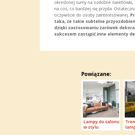
określonej sumy na ozdobne świetlówki, l
na coś, co bardziej się przyda. Ostateczn
oczywiście do osoby zainteresowanej.
Pr
taka, że takie subtelne przyozdobie
dzięki zastosowaniu żarówek dekora
sukcesem zastąpić inne elementy de
Powiązane:
Lampy do salonu
Tre
w stylu
lamp
eklektycznym –
abaż