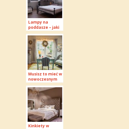
Lampy na
poddasze – jaki
styl oświetlenia
sprawdzi się
najlepiej?
Musisz to mieć w
nowoczesnym
wnętrzu —
wybierz
najlepsze
oświetlenie
punktowe
Kinkiety w