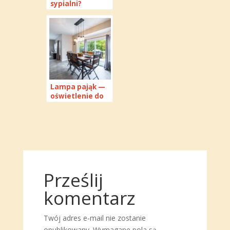
sypialni?
Sprawdź, do
jakich stylów
wpasuje się
najlepiej
Lampa pająk —
oświetlenie do
salonu, które
wzbudzi
zachwyt
Prześlij
komentarz
Twój adres e-mail nie zostanie
opublikowany.
Wymagane pola są